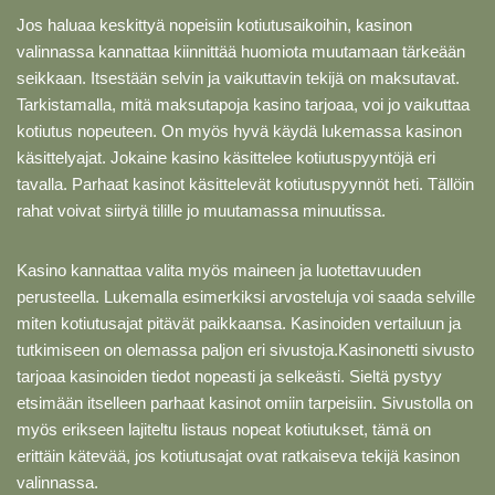
Jos haluaa keskittyä nopeisiin kotiutusaikoihin, kasinon
valinnassa kannattaa kiinnittää huomiota muutamaan tärkeään
seikkaan. Itsestään selvin ja vaikuttavin tekijä on maksutavat.
Tarkistamalla, mitä maksutapoja kasino tarjoaa, voi jo vaikuttaa
kotiutus nopeuteen. On myös hyvä käydä lukemassa kasinon
käsittelyajat. Jokaine kasino käsittelee kotiutuspyyntöjä eri
tavalla. Parhaat kasinot käsittelevät kotiutuspyynnöt heti. Tällöin
rahat voivat siirtyä tilille jo muutamassa minuutissa.
Kasino kannattaa valita myös maineen ja luotettavuuden
perusteella. Lukemalla esimerkiksi arvosteluja voi saada selville
miten kotiutusajat pitävät paikkaansa. Kasinoiden vertailuun ja
tutkimiseen on olemassa paljon eri sivustoja.Kasinonetti sivusto
tarjoaa kasinoiden tiedot nopeasti ja selkeästi. Sieltä pystyy
etsimään itselleen parhaat kasinot omiin tarpeisiin. Sivustolla on
myös erikseen lajiteltu listaus nopeat kotiutukset, tämä on
erittäin kätevää, jos kotiutusajat ovat ratkaiseva tekijä kasinon
valinnassa.