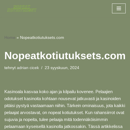
Siirry
suoraan
sisältöön
Home
»
Nopeatkotiutuksets.com
Nopeatkotiutuksets.com
tehnyt
adrian cicek
23 syyskuun, 2024
Kasinoala kasvaa koko ajan ja kilpailu kovenee. Pelaajien
odotukset kasinoita kohtaan nousevat jatkuvasti ja kasinoiden
pitäisi pystyä vastaamaan niihin. Tärkein ominaisuus, jota kaikki
pelaajat arvostavat, on nopeat kotiutukset. Kun rahansiirrot ovat
sujuvia ja nopeita, tulee pelaaja mitä todennäköisimmin
pelaamaan kyseisellä kasinolla jatkossakin. Tässä artikkelissa