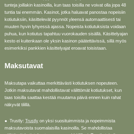
tunteja joillakin kasinoilla, kun taas toisilla ne voivat olla jopa 48
tuntia tai enemmän. Kasinot, jotka haluavat panostaa nopeisiin
kotiutuksiin, käsittelevät pyynnöt yleensä automaattisesti tai
muuten hyvin lyhyessä ajassa. Nopeista kotiutuksista voidaan
puhua, kun kotiutus tapahtuu vuorokauden sisällä. Käsittelyajan
kesto ei kuitenkaan ole yksin kasinon päätettävissä, sillä myös
esimerkiksi pankkien käsittelyajat eroavat toisistaan.
Maksutavat
Maksutapa vaikuttaa merkittävästi kotiutuksen nopeuteen.
Jotkin maksutavat mahdollistavat välittömät kotiutukset, kun
taas toisilla saattaa kestää muutama päivä ennen kuin rahat
näkyvät tilillä.
● Trustly:
Trustly
on yksi suosituimmista ja nopeimmista
maksutavoista suomalaisilla kasinoilla. Se mahdollistaa