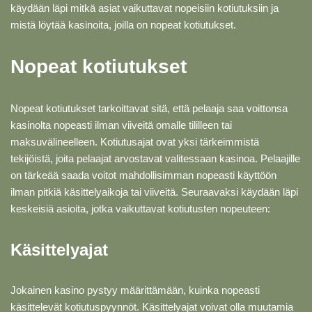
käydään läpi mitkä asiat vaikuttavat nopeisiin kotiutuksiin ja
mistä löytää kasinoita, joilla on nopeat kotiutukset.
Nopeat kotiutukset
Nopeat kotiutukset tarkoittavat sitä, että pelaaja saa voittonsa
kasinolta nopeasti ilman viiveitä omalle tililleen tai
maksuvälineelleen. Kotiutusajat ovat yksi tärkeimmistä
tekijöistä, joita pelaajat arvostavat valitessaan kasinoa. Pelaajille
on tärkeää saada voitot mahdollisimman nopeasti käyttöön
ilman pitkiä käsittelyaikoja tai viiveitä. Seuraavaksi käydään läpi
keskeisiä asioita, jotka vaikuttavat kotiutusten nopeuteen:
Käsittelyajat
Jokainen kasino pystyy määrittämään, kuinka nopeasti
käsittelevät kotiutuspyynnöt. Käsittelyajat voivat olla muutamia