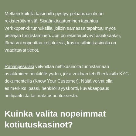
Melkein kaikilla kasinoilla pystyy pelaamaan ilman
rekisteröitymistä. Sisäänkirjautuminen tapahtuu
verkkopankkitunnuksilla, jolloin samassa tapahtuu myös
pelaajan tunnistaminen. Jos on rekisteröitynyt asiakkaaksi,
tämä voi nopeuttaa kotiutuksia, koska silloin kasinolla on
vaadittavat tiedot.
Rahanpesulaki
velvoittaa nettikasinoita tunnistamaan
asiakkaiden henkilöllisyyden, joka voidaan tehdä erilaisilla KYC-
dokumenteilla (Know Your Customer). Näitä voivat olla
esimerkiksi passi, henkilöllisyyskortti, kuvakaappaus
nettipankista tai maksusuorituksesta.
Kuinka valita nopeimmat
kotiutuskasinot?