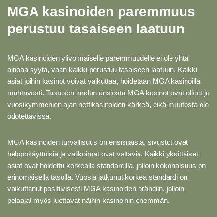
MGA kasinoiden paremmuus
perustuu tasaiseen laatuun
MGA kasinoiden ylivoimaiselle paremmuudelle ei ole yhtä
ainoaa syytä, vaan kaikki perustuu tasaiseen laatuun. Kaikki
asiat joihin kasinot voivat vaikuttaa, hoidetaan MGA kasinoilla
mahtavasti. Tasaisen laadun ansiosta MGA kasinot ovat olleet ja
vuosikymmenien ajan nettikasinoiden kärkeä, eikä muutosta ole
odotettavissa.
MGA kasinoiden turvallisuus on ensisijaista, sivustot ovat
helppokäyttöisiä ja valikoimat ovat valtavia. Kaikki yksittäiset
asiat ovat hoidettu korkealla standardilla, jolloin kokonaisuus on
erinomaisella tasolla. Vuosia jatkunut korkea standardi on
vaikuttanut positiivisesti MGA kasinoiden brändiin, jolloin
pelaajat myös luottavat näihin kasinoihin enemmän.