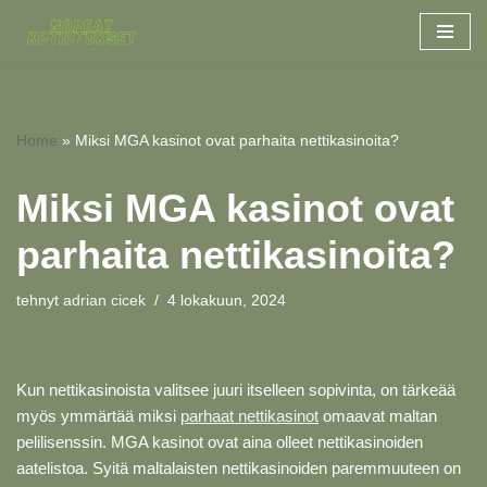
Siirry
suoraan
sisältöön
Home
»
Miksi MGA kasinot ovat parhaita nettikasinoita?
Miksi MGA kasinot ovat
parhaita nettikasinoita?
tehnyt
adrian cicek
4 lokakuun, 2024
Kun nettikasinoista valitsee juuri itselleen sopivinta, on tärkeää
myös ymmärtää miksi
parhaat nettikasinot
omaavat maltan
pelilisenssin. MGA kasinot ovat aina olleet nettikasinoiden
aatelistoa. Syitä maltalaisten nettikasinoiden paremmuuteen on